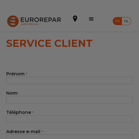
FR
NL
SERVICE CLIENT
Prendre un rendez-vous
Prénom
*
Devis en ligne
Notre enseigne
Nom
*
Intégrer le réseau
Téléphone
*
Nos Promotions
Nos prestations
Adresse e-mail
*