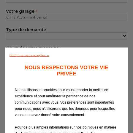
Notre gamme de pièces
Votre garage
*
Tous les garages
Type de demande
Intégrer le réseau
Objet de votre message
*
Continuer sans accepter →
Votre message
NOUS RESPECTONS VOTRE VIE
*
PRIVÉE
Nous utilisons les cookies pour vous apporter la meilleure
expérience et pour améliorer la pertinence de nos
communications avec vous. Vos préférences sont importantes
pour nous, nous n'utiliserons que les données pour lesquelles
vous nous avez donné votre consentement.
Si vous souhaitez obtenir des
informations sur EUROREPAR Car
Pour de plus amples informations sur nos politiques en matière
Service
ou être contacté par notre service