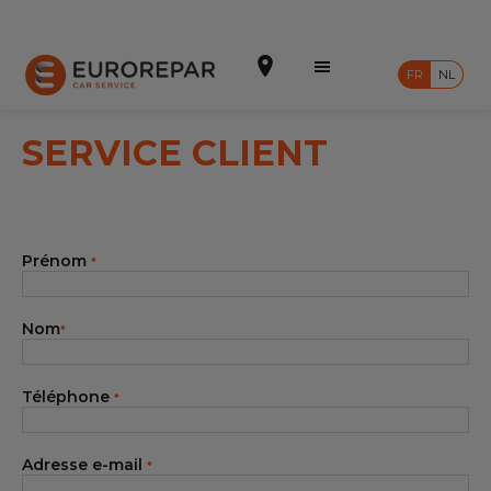
FR
NL
SERVICE CLIENT
Prendre un rendez-vous
Prénom
*
Devis en ligne
Notre enseigne
Nom
*
Intégrer le réseau
Téléphone
*
Nos Promotions
Nos prestations
Adresse e-mail
*