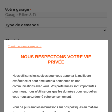
Notre gamme de pièces
Votre garage
*
Tous les garages
Type de demande
Intégrer le réseau
Objet de votre message
*
Continuer sans accepter →
Votre message
NOUS RESPECTONS VOTRE VIE
*
PRIVÉE
Nous utilisons les cookies pour vous apporter la meilleure
expérience et pour améliorer la pertinence de nos
communications avec vous. Vos préférences sont importantes
pour nous, nous n'utiliserons que les données pour lesquelles
vous nous avez donné votre consentement.
Si vous souhaitez obtenir des
informations sur EUROREPAR Car
Pour de plus amples informations sur nos politiques en matière
Service
ou être contacté par notre service