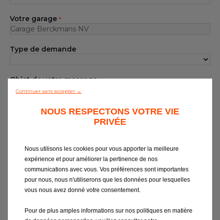
Notre gamme de pièces
Votre garage
*
Tous les garages
Type de demande
Intégrer le réseau
Objet de votre message
*
Continuer sans accepter →
Votre message
NOUS RESPECTONS VOTRE VIE
*
PRIVÉE
Nous utilisons les cookies pour vous apporter la meilleure
expérience et pour améliorer la pertinence de nos
communications avec vous. Vos préférences sont importantes
pour nous, nous n'utiliserons que les données pour lesquelles
vous nous avez donné votre consentement.
Si vous souhaitez obtenir des
informations sur EUROREPAR Car
Pour de plus amples informations sur nos politiques en matière
Service
ou être contacté par notre service