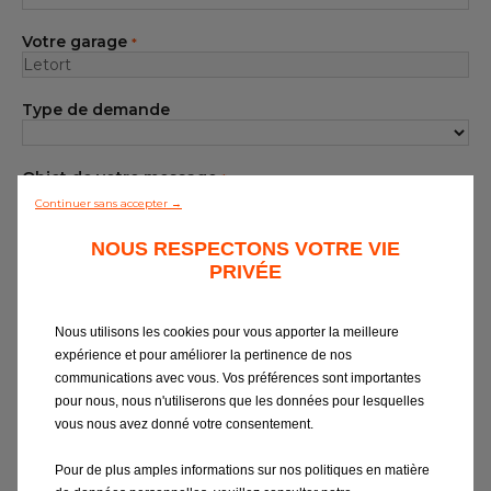
Notre gamme de pièces
Votre garage
*
Tous les garages
Type de demande
Intégrer le réseau
Objet de votre message
*
Continuer sans accepter →
Votre message
NOUS RESPECTONS VOTRE VIE
*
PRIVÉE
Nous utilisons les cookies pour vous apporter la meilleure
expérience et pour améliorer la pertinence de nos
communications avec vous. Vos préférences sont importantes
pour nous, nous n'utiliserons que les données pour lesquelles
vous nous avez donné votre consentement.
Si vous souhaitez obtenir des
informations sur EUROREPAR Car
Pour de plus amples informations sur nos politiques en matière
Service
ou être contacté par notre service