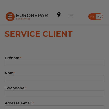
FR
NL
SERVICE CLIENT
Prendre un rendez-vous
Prénom
*
Devis en ligne
Notre enseigne
Nom
*
Intégrer le réseau
Téléphone
*
Nos Promotions
Nos prestations
Adresse e-mail
*