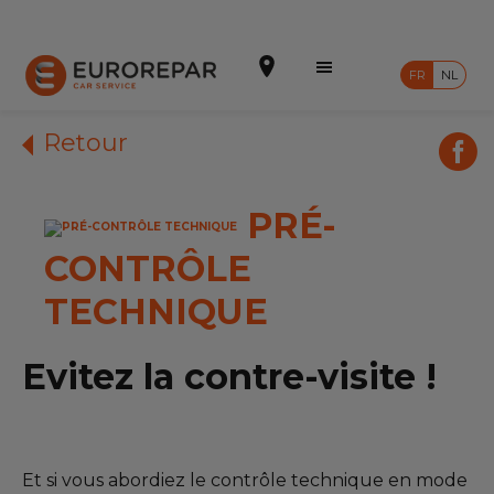
FR
NL
Retour
PRÉ-
Prendre un rendez-vous
CONTRÔLE
Devis en ligne
TECHNIQUE
Notre enseigne
Intégrer le réseau
Evitez la contre-visite !
Nos Promotions
Nos prestations
Et si vous abordiez le contrôle technique en mode