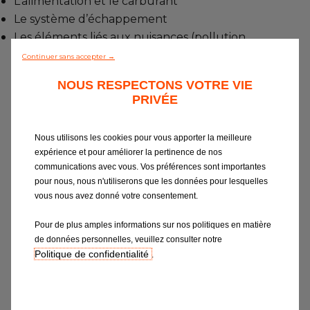
L’alimentation et le carburant
Le système d’échappement
Les éléments liés aux nuisances (pollution,
bruit, fuite, etc.)
Continuer sans accepter →
NOUS RESPECTONS VOTRE VIE
PRIVÉE
Nous utilisons les cookies pour vous apporter la meilleure
expérience et pour améliorer la pertinence de nos
communications avec vous. Vos préférences sont importantes
Avec plus de 175 garages en Belgique,
pour nous, nous n'utiliserons que les données pour lesquelles
vous nous avez donné votre consentement.
quoiqu’il arrive, vous trouverez un EUROREPAR
Car Service près de chez vous.
Pour de plus amples informations sur nos politiques en matière
de données personnelles, veuillez consulter notre
Politique de confidentialité
.