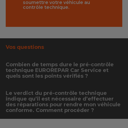
cule au
mettre en conformité votre
indiq
véhicule.
véhic
Vos questions
Combien de temps dure le pré-contrôle
technique EUROREPAR Car Service et
quels sont les points vérifiés ?
Le verdict du pré-contrôle technique
indique qu’il est nécessaire d’effectuer
des réparations pour rendre mon véhicule
conforme. Comment procéder ?