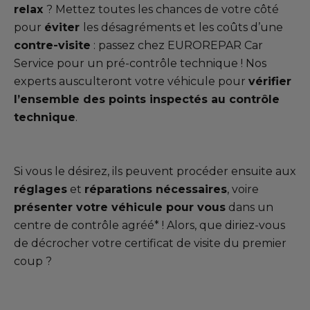
Notre gamme de pièces
relax
? Mettez toutes les chances de votre côté
pour
éviter
les désagréments et les coûts d’une
contre-visite
: passez chez EUROREPAR Car
Tous les garages
Service pour un pré-contrôle technique ! Nos
Intégrer le réseau
experts ausculteront votre véhicule pour
vérifier
l’ensemble des points inspectés au contrôle
technique
.
Si vous le désirez, ils peuvent procéder ensuite aux
réglages
et
réparations nécessaires
, voire
présenter votre véhicule pour vous
dans un
centre de contrôle agréé* ! Alors, que diriez-vous
de décrocher votre certificat de visite du premier
coup ?