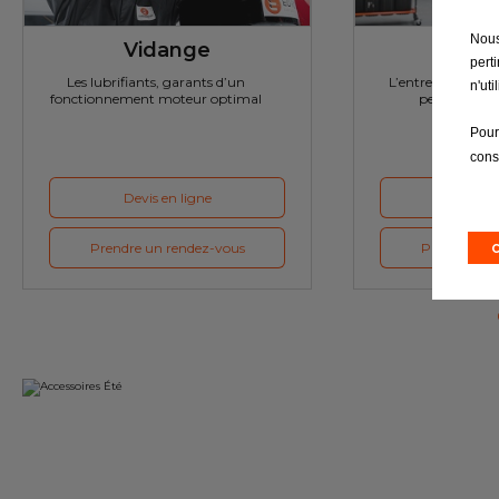
Nous
Vidange
Révi
pert
Les lubrifiants, garants d’un
L’entretien : la cl
n'ut
fonctionnement moteur optimal
performante 
Pour
cons
Devis en ligne
Devis e
Prendre un rendez-vous
Prendre un 