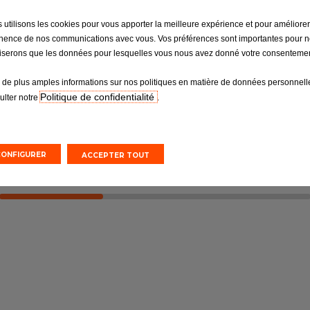
 utilisons les cookies pour vous apporter la meilleure expérience et pour améliorer
sion
Pneumatiques
inence de nos communications avec vous. Vos préférences sont importantes pour 
é d’une voiture
Ne négligez pas votre seul point de
iliserons que les données pour lesquelles vous nous avez donné votre consentemen
et fiable
contact avec la route
 de plus amples informations sur nos politiques en matière de données personnelle
Politique de confidentialité
ulter notre
.
n ligne
Devis en ligne
rendez-vous
Prendre un rendez-vous
CONFIGURER
ACCEPTER TOUT