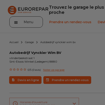
Trouvez le garage le plus
proche
Menu
Prendre un rendez-vous
Devi
Accueil
Garage
Autobedrijf vynckier wim bv
Autobedrijf Vynckier Wim BV
vlinderbeekstraat 1
Sint-Eloois Winkel (Ledegem) 8880
Service client
Noter ce garage
0/5 (0 avis)
Promotions
Devis en ligne
Prendre un rendez-vous
Notre actualité
Nos prestations
Horaires d'ouverture