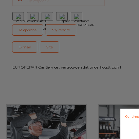
Op afspraak
Téléphone
S'y rendre
E-mail
Site
EUROREPAR Car Service : vertrouwen dat onderhoudt zich !
Continue