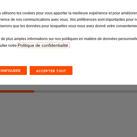
 utilisons les cookies pour vous apporter la meilleure expérience et pour améliorer
sion
Pneumatiques
inence de nos communications avec vous. Vos préférences sont importantes pour 
iliserons que les données pour lesquelles vous nous avez donné votre consentemen
é d’une voiture
Ne négligez pas votre seul point de
et fiable
contact avec la route
 de plus amples informations sur nos politiques en matière de données personnelle
Politique de confidentialité
ulter notre
.
n ligne
Devis en ligne
CONFIGURER
ACCEPTER TOUT
rendez-vous
Prendre un rendez-vous