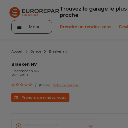
Trouvez le garage le plus
proche
Menu
Prendre un rendez-vous
Devi
Accueil
Garage
Braeken nv
Braeken NV
Lindelsebaan 414
Pelt 3900
Service client
Noter ce garage
0/5 (0 avis)
Promotions
Prendre un rendez-vous
Notre actualité
Nos prestations
Horaires d'ouverture