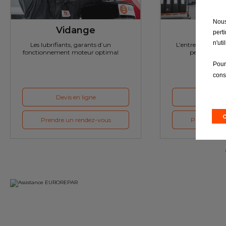
Nous
Vidange
Révi
pert
n'ut
Les lubrifiants, garants d’un
L’entretien : la cl
fonctionnement moteur optimal
performante 
Pour
cons
Devis en ligne
Devis e
Prendre un rendez-vous
Prendre un 