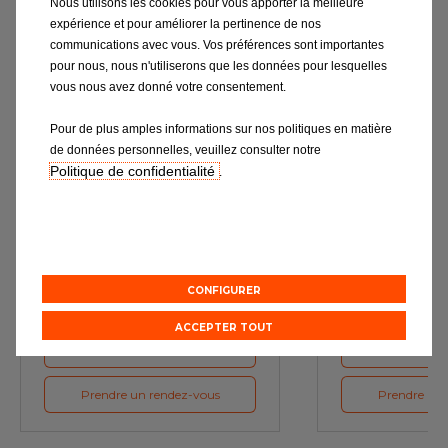
Nous utilisons les cookies pour vous apporter la meilleure
expérience et pour améliorer la pertinence de nos
communications avec vous. Vos préférences sont importantes
pour nous, nous n'utiliserons que les données pour lesquelles
vous nous avez donné votre consentement.
Pour de plus amples informations sur nos politiques en matière
de données personnelles, veuillez consulter notre
Politique de confidentialité
.
Vidange
Révi
Les lubrifiants, garants d’un
L’entretien : la cl
fonctionnement moteur optimal
performante 
CONFIGURER
ACCEPTER TOUT
Devis en ligne
Devis e
Prendre un rendez-vous
Prendre un 