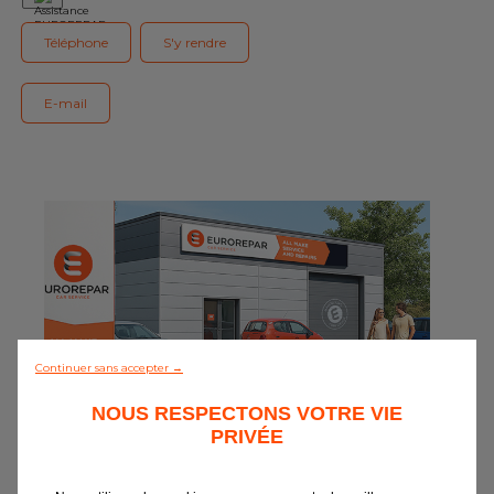
Notre gamme de pièces
Téléphone
S'y rendre
Tous les garages
E-mail
Intégrer le réseau
Continuer sans accepter →
NOUS RESPECTONS VOTRE VIE
PRIVÉE
0/5 (0 avis)
Tout découvrir