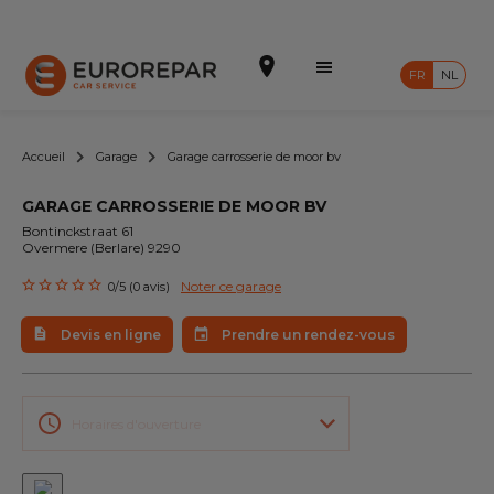
FR
NL
Accueil
Garage
Garage carrosserie de moor bv
GARAGE CARROSSERIE DE MOOR BV
Prendre un rendez-vous
Bontinckstraat 61
Overmere (Berlare) 9290
Devis en ligne
Noter ce garage
0/5 (0 avis)
Notre enseigne
Devis en ligne
Prendre un rendez-vous
Intégrer le réseau
Nos Promotions
Horaires d'ouverture
Nos prestations