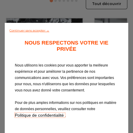
Tout découvrir
Continuer sans accepter →
NOUS RESPECTONS VOTRE VIE
PRIVÉE
Nous utilisons les cookies pour vous apporter la meilleure
Vidange
Révi
expérience et pour améliorer la pertinence de nos
Les lubrifiants, garants d’un
L’entretien : la cl
communications avec vous. Vos préférences sont importantes
fonctionnement moteur optimal
performante 
pour nous, nous n'utiliserons que les données pour lesquelles
vous nous avez donné votre consentement.
Pour de plus amples informations sur nos politiques en matière
Devis en ligne
Devis e
de données personnelles, veuillez consulter notre
Politique de confidentialité
.
Prendre un rendez-vous
Prendre un 