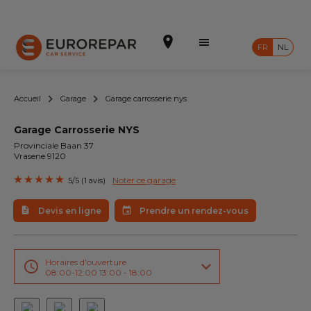
FR
NL
Accueil
Garage
Garage carrosserie nys
Garage Carrosserie NYS
Prendre un rendez-vous
Provinciale Baan 37
Vrasene 9120
Devis en ligne
Noter ce garage
5/5 (1 avis)
Notre enseigne
Devis en ligne
Prendre un rendez-vous
Intégrer le réseau
Nos Promotions
Horaires d'ouverture
08:00-12:00 13:00 - 18:00
Nos prestations