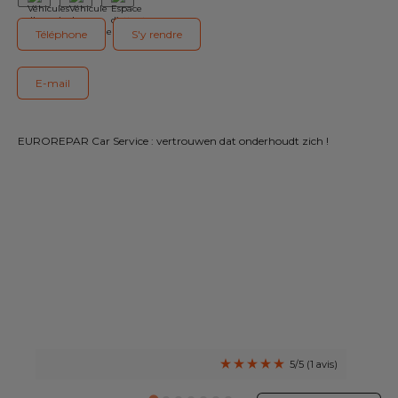
Notre gamme de pièces
Téléphone
S'y rendre
Tous les garages
E-mail
Intégrer le réseau
EUROREPAR Car Service : vertrouwen dat onderhoudt zich !
5/5 (1 avis)