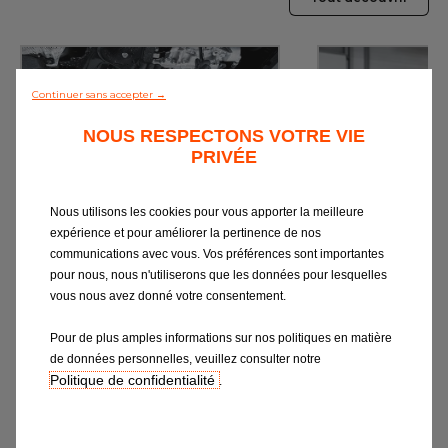
Continuer sans accepter →
NOUS RESPECTONS VOTRE VIE
PRIVÉE
Nous utilisons les cookies pour vous apporter la meilleure
Vidange
Révi
expérience et pour améliorer la pertinence de nos
Les lubrifiants, garants d’un
L’entretien : la cl
communications avec vous. Vos préférences sont importantes
fonctionnement moteur optimal
performante 
pour nous, nous n'utiliserons que les données pour lesquelles
vous nous avez donné votre consentement.
Pour de plus amples informations sur nos politiques en matière
Devis en ligne
Devis e
de données personnelles, veuillez consulter notre
Politique de confidentialité
.
Prendre un rendez-vous
Prendre un 