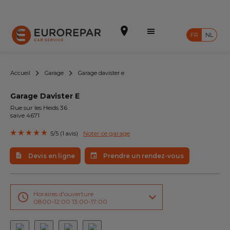
FR
NL
Accueil
Garage
Garage davister e
Garage Davister E
Prendre un rendez-vous
Rue sur les Heids 36
saive 4671
Devis en ligne
Noter ce garage
5/5 (1 avis)
Notre enseigne
Devis en ligne
Prendre un rendez-vous
Intégrer le réseau
Nos Promotions
Horaires d'ouverture
0800-12:00 13:00-17:00
Nos prestations