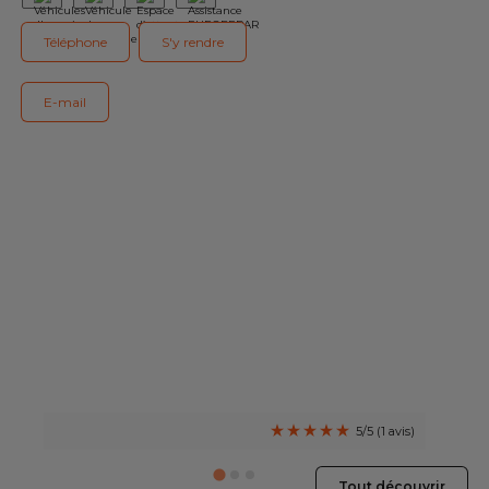
Notre gamme de pièces
Téléphone
S'y rendre
Tous les garages
E-mail
Intégrer le réseau
5/5 (1 avis)
Tout découvrir