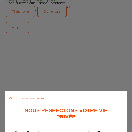
Notre gamme de pièces
Téléphone
S'y rendre
Tous les garages
E-mail
Intégrer le réseau
Continuer sans accepter →
NOUS RESPECTONS VOTRE VIE
PRIVÉE
0/5 (0 avis)
Tout découvrir