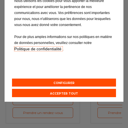
Nous utilisons les cookies pour vous apporter la meilleure
expérience et pour améliorer la pertinence de nos
communications avec vous. Vos préférences sont importantes
pour nous, nous n'utiliserons que les données pour lesquelles
vous nous avez donné votre consentement.
Pour de plus amples informations sur nos politiques en matière
de données personnelles, veuillez consulter notre
Politique de confidentialité
.
Vidange
Révi
Les lubrifiants, garants d’un
L’entretien : la cl
fonctionnement moteur optimal
performante 
CONFIGURER
ACCEPTER TOUT
Devis en ligne
Devis e
Prendre un rendez-vous
Prendre un 