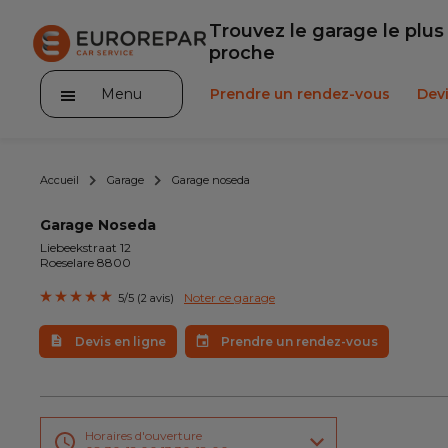
Trouvez le garage le plus
proche
Menu
Prendre un rendez-vous
Devi
Accueil
Garage
Garage noseda
Garage Noseda
Liebeekstraat 12
Roeselare 8800
Service client
Noter ce garage
5/5 (2 avis)
Promotions
Devis en ligne
Prendre un rendez-vous
Notre actualité
Nos prestations
Horaires d'ouverture