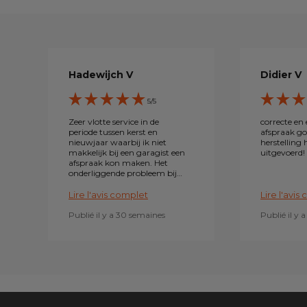
Hadewijch V
Didier V
5/5
Zeer vlotte service in de
correcte en e
periode tussen kerst en
afspraak g
nieuwjaar waarbij ik niet
herstelling 
makkelijk bij een garagist een
uitgevoerd!
afspraak kon maken. Het
onderliggende probleem bij
de motorstoring werd
gevonden. Ook het probleem
Lire l'avis complet
Lire l'avis
werd zeer goed uitgelegd
door de garagist. Ik ken
Publié il y a 30 semaines
Publié il y 
namelijk niets van auto's Die
duidelijk goed weet waarover
hij spreekt. Zeer tevreden!