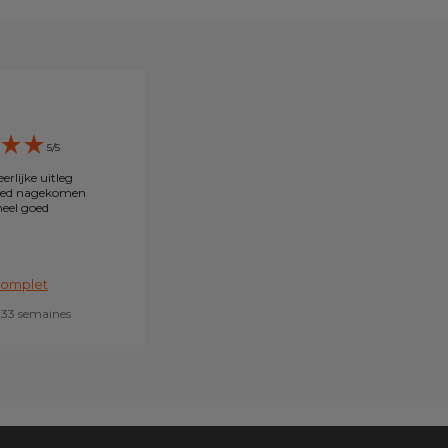
5/5
erlijke uitleg
oed nagekomen
heel goed
 complet
a 33 semaines