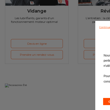
Vidange
Révi
Les lubrifiants, garants d’un
L’entretien : la cl
fonctionnement moteur optimal
performante 
Continue
Devis en ligne
Devis e
Prendre un rendez-vous
Prendre un 
Nous
pert
n'ut
Pour
cons