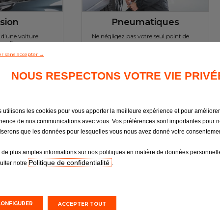
sion
Pneumatiques
é d’une voiture
Ne négligez pas votre seul point de
et fiable
contact avec la route
r sans accepter →
NOUS RESPECTONS VOTRE VIE PRIVÉ
n ligne
Devis en ligne
rendez-vous
Prendre un rendez-vous
 utilisons les cookies pour vous apporter la meilleure expérience et pour améliorer
inence de nos communications avec vous. Vos préférences sont importantes pour 
iliserons que les données pour lesquelles vous nous avez donné votre consentemen
 de plus amples informations sur nos politiques en matière de données personnelle
Politique de confidentialité
ulter notre
.
CONFIGURER
ACCEPTER TOUT