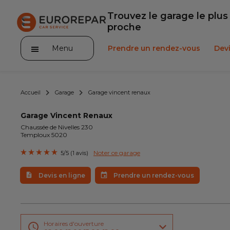
Trouvez le garage le plus
proche
Menu
Prendre un rendez-vous
Devi
Accueil
Garage
Garage vincent renaux
Garage Vincent Renaux
Chaussée de Nivelles 230
Temploux 5020
Service client
Noter ce garage
5/5 (1 avis)
Promotions
Devis en ligne
Prendre un rendez-vous
Notre actualité
Nos prestations
Horaires d'ouverture