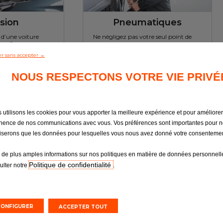
sion
Pneumatiques
é d’une voiture
Ne négligez pas votre seul point de
et fiable
contact avec la route
r sans accepter →
NOUS RESPECTONS VOTRE VIE PRIVÉ
n ligne
Devis en ligne
rendez-vous
Prendre un rendez-vous
 utilisons les cookies pour vous apporter la meilleure expérience et pour améliorer
inence de nos communications avec vous. Vos préférences sont importantes pour 
iliserons que les données pour lesquelles vous nous avez donné votre consentemen
 de plus amples informations sur nos politiques en matière de données personnelle
Politique de confidentialité
ulter notre
.
CONFIGURER
ACCEPTER TOUT