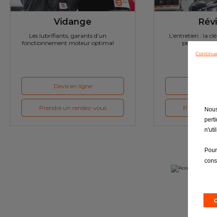
Vidange
Révi
Les lubrifiants, garants d’un
L’entretien : la cl
fonctionnement moteur optimal
performante 
Continue
Devis en ligne
Devis e
Prendre un rendez-vous
Prendre un 
Nous
pert
n'ut
Pour
cons